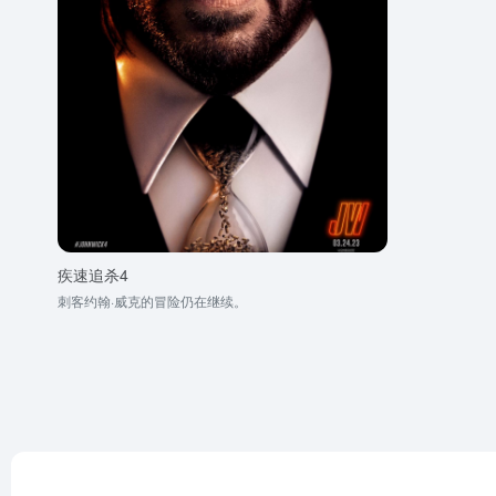
疾速追杀4
刺客约翰·威克的冒险仍在继续。