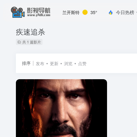
今日热榜
兰开斯特
35°
疾速追杀
共 1 篇影片
排序
发布
更新
浏览
点赞