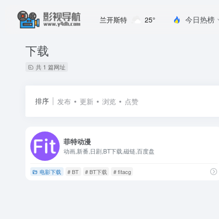
今日热榜
兰开斯特
25°
下载
共 1 篇网址
排序
发布
更新
浏览
点赞
菲特动漫
动画,新番,日剧,BT下载,磁链,百度盘
电影下载
# BT
# BT下载
# fitacg