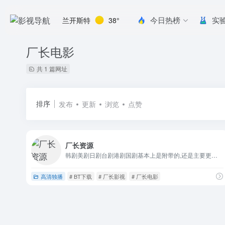
今日热榜
实
兰开斯特
38°
厂长电影
共 1 篇网址
排序
发布
更新
浏览
点赞
厂长资源
韩剧美剧日剧台剧港剧国剧基本上是附带的,还是主要更电影资源
高清独播
# BT下载
# 厂长影视
# 厂长电影