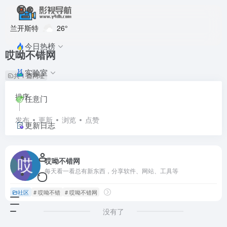
兰开斯特
26°
今日热榜
哎呦不错网
实验室
共 1 篇网址
排序
任意门
发布
更新
浏览
点赞
更新日志
哎呦不错网
每天看一看总有新东西，分享软件、网站、工具等
社区
# 哎呦不错
# 哎呦不错网
没有了