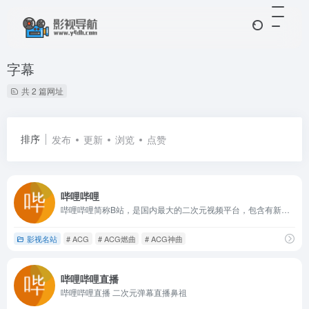
字幕
共 2 篇网址
排序
发布
更新
浏览
点赞
哔哩哔哩
哔哩哔哩简称B站，是国内最大的二次元视频平台，包含有新番动漫、漫画、影视、短视频、直播等娱乐方式，聚集了各大优秀up主。
影视名站
# ACG
# ACG燃曲
# ACG神曲
哔哩哔哩直播
哔哩哔哩直播 二次元弹幕直播鼻祖