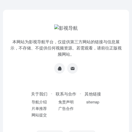
本网站为影视导航平台，仅提供第三方网站的链接与信息展
示，不存储、不提供任何视频资源。若需观看，请前往正版视
频网站。
关于我们
联系与合作
其他链接
导航介绍
免责声明
sitemap
片单推荐
广告合作
网站提交