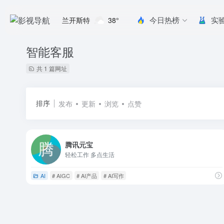
今日热榜
实
兰开斯特
38°
智能客服
共 1 篇网址
排序
发布
更新
浏览
点赞
腾讯元宝
轻松工作 多点生活
AI
# AIGC
# AI产品
# AI写作