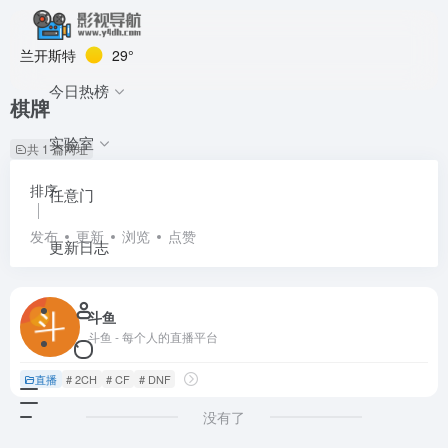
兰开斯特
29°
今日热榜
棋牌
实验室
共 1 篇网址
排序
任意门
发布
更新
浏览
点赞
更新日志
斗鱼
斗鱼 - 每个人的直播平台
直播
# 2CH
# CF
# DNF
没有了