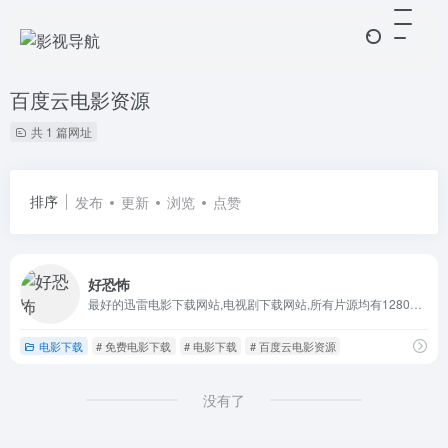
百度云电影资源
共 1 篇网址
排序
发布
更新
浏览
点赞
好恐怖
最好的迅雷电影下载网站,电视剧下载网站,所有片源均有1280p,1080p,720p高清资源,免费为您提供下载服务.百度云电影资源下载网站哪个好,好恐怖电影下载网站.
电影下载
# 免费电影下载
# 电影下载
# 百度云电影资源
没有了