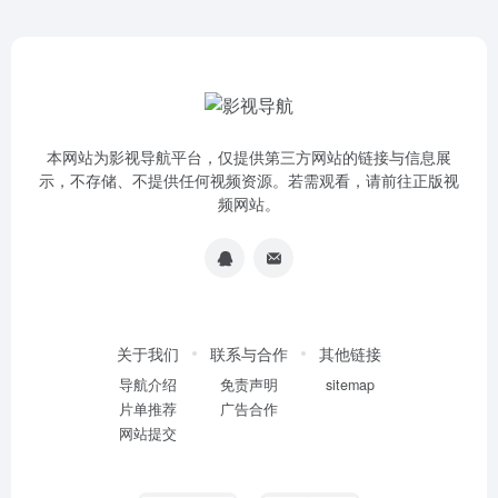
本网站为影视导航平台，仅提供第三方网站的链接与信息展
示，不存储、不提供任何视频资源。若需观看，请前往正版视
频网站。
关于我们
联系与合作
其他链接
导航介绍
免责声明
sitemap
片单推荐
广告合作
网站提交