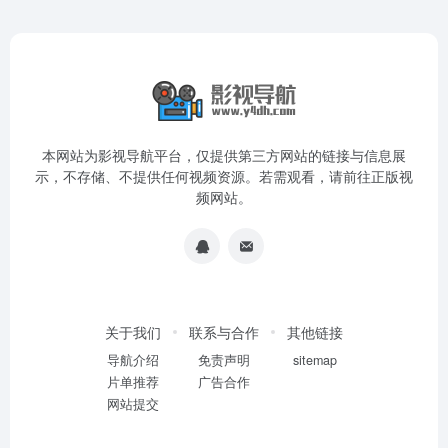
本网站为影视导航平台，仅提供第三方网站的链接与信息展
示，不存储、不提供任何视频资源。若需观看，请前往正版视
频网站。
关于我们
联系与合作
其他链接
导航介绍
免责声明
sitemap
片单推荐
广告合作
网站提交