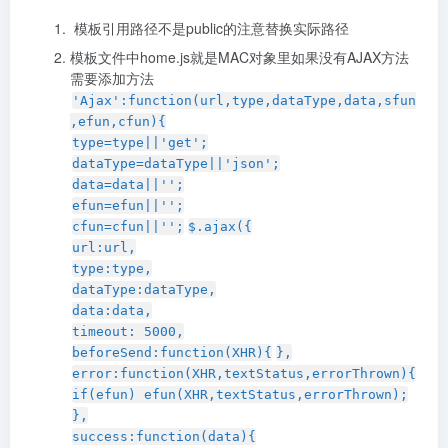
模板引用路径不是public的注意替换实际路径
模板文件中home.js就是MAC对象里如果没有AJAX方法
需要添加方法
'Ajax':function(url,type,dataType,data,sfun
,efun,cfun){
type=type||'get';
dataType=dataType||'json';
data=data||'';
efun=efun||'';
cfun=cfun||'';
$.ajax({
url:url,
type:type,
dataType:dataType,
data:data,
timeout: 5000,
beforeSend:function(XHR){
},
error:function(XHR,textStatus,errorThrown){
if(efun) efun(XHR,textStatus,errorThrown);
},
success:function(data){