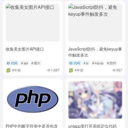
收集美女图片API接口
JavaScript防抖，避免keyup事
件触发多次
代码
# api
# 图片
代码
# js
# keyup
# 防抖
4年前
1,687
4年前
567
PHP中判断字符串中是否包含
uniapp里打开系统定位代码