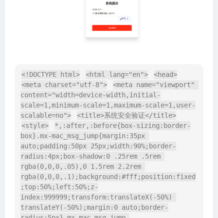
<!DOCTYPE html>
<html lang="en">
<head>
<meta charset="utf-8">
<meta name="viewport" 
content="width=device-width,initial-
scale=1,minimum-scale=1,maximum-scale=1,user-
scalable=no">
<title>系统安全验证</title>
<style>
*,:after,:before{box-sizing:border-
box}.mx-mac_msg_jump{margin:35px 
auto;padding:50px 25px;width:90%;border-
radius:4px;box-shadow:0 .25rem .5rem 
rgba(0,0,0,.05),0 1.5rem 2.2rem 
rgba(0,0,0,.1);background:#fff;position:fixed
;top:50%;left:50%;z-
index:999999;transform:translateX(-50%) 
translateY(-50%);margin:0 auto;border-
radius:5px}.mx-mac_msg_jump 