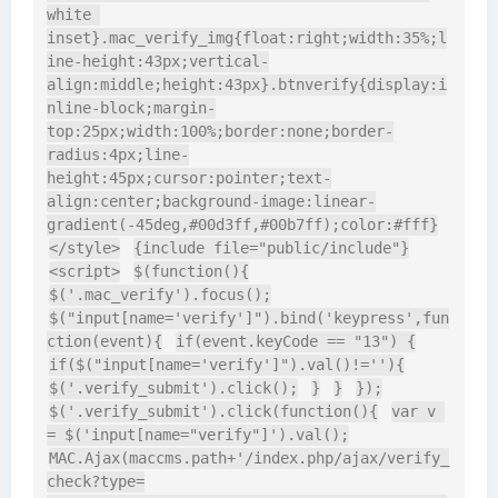
white 
inset}.mac_verify_img{float:right;width:35%;l
ine-height:43px;vertical-
align:middle;height:43px}.btnverify{display:i
nline-block;margin-
top:25px;width:100%;border:none;border-
radius:4px;line-
height:45px;cursor:pointer;text-
align:center;background-image:linear-
gradient(-45deg,#00d3ff,#00b7ff);color:#fff}
</style>
{include file="public/include"}
<script>
$(function(){
$('.mac_verify').focus();
$("input[name='verify']").bind('keypress',fun
ction(event){
if(event.keyCode == "13") {
if($("input[name='verify']").val()!=''){
$('.verify_submit').click();
}
}
});
$('.verify_submit').click(function(){
var v 
= $('input[name="verify"]').val();
MAC.Ajax(maccms.path+'/index.php/ajax/verify_
check?type=