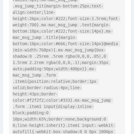
.msg_jump_tit{margin-bottom:25px;text-
align:center;line-
height:26px;color:#222;font-size:1.5rem;font-
weight:700}.mx-mac_msg_jump .text{margin-
bottom:10px;color:#222;font-size:14px}.mx-
mac_msg_jump .title{margin-
bottom:10px;color:#666;font-size:14px}@media 
(min-width:768px){.mx-mac_msg_jump{box-
shadow:0 .25rem .5rem rgba(0,0,0,.05),0 
1.5rem 2.2rem rgba(0,0,0,.1);margin:35px 
auto;padding:50px;width:400px}}.mx-
mac_msg_jump .form 
.item1{position:relative;border:1px 
solid;border-radius:4px;line-
height:43px;border-
color:#f2f2f2;color:#333}.mx-mac_msg_jump 
.form .item1 input{display:inline-
block;padding:0 
10px;width:65%;border:none;background:0 
0;line-height:inherit}.item1 input:-webkit-
autofill{-webkit-box-shadow:0 0 0px 1000px 