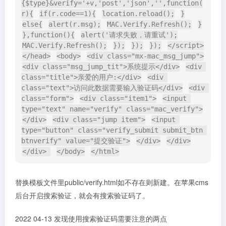
{$type}&verify='+v,'post','json','',function(
r){
if(r.code==1){
location.reload();
}
else{
alert(r.msg);
MAC.Verify.Refresh();
}
},function(){
alert('请求失败，请重试');
MAC.Verify.Refresh();
});
});
});
</script>
</head>
<body>
<div class="mx-mac_msg_jump">
<div class="msg_jump_tit">系统提示</div>
<div 
class="title">亲爱的用户:</div>
<div 
class="text">访问此数据需要输入验证码</div>
<div 
class="form">
<div class="item1">
<input 
type="text" name="verify" class="mac_verify">
</div>
<div class="jump item">
<input 
type="button" class="verify_submit submit_btn 
btnverify" value="提交验证">
</div>
</div>
</div> 
</body>
</html>
替换模板文件里public/verify.html如不存在则新建。在苹果cms
后台开启搜索验证，就会有搜索验证码了。
2022 04-13 发现使用搜索验证码需要注意的两点