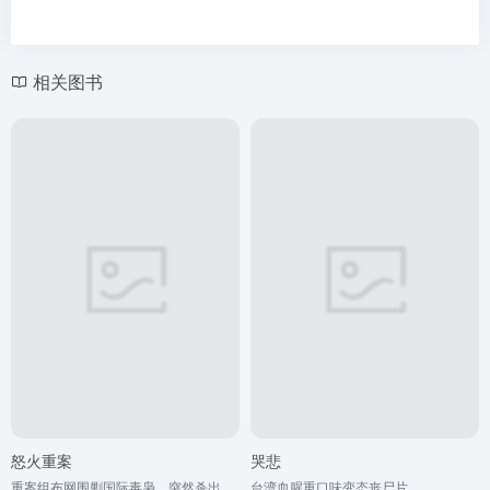
相关图书
怒火重案
哭悲
重案组布网围剿国际毒枭，突然杀出一组蒙面悍匪“黑吃黑”，更冷血屠杀众警察。重案组督察张崇邦（甄子丹 饰）亲睹战友被杀，深入追查发现，悍匪首领竟是昔日战友邱刚敖（谢霆锋 饰）。原来敖也曾是警队明日之星，而将敖推向罪恶深渊的人，却正是邦。宿命令二人再次纠缠，一切恩怨张崇邦如何作出了断
台湾血腥重口味变态丧尸片