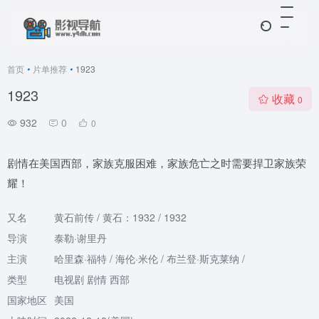
首页
•
片单推荐
•
1923
1923
收藏
0
932
0
0
剧情在美国西部，家族克服困难，家族危亡之时需要捍卫家族荣
耀！
又名
黄石前传 / 黄石：1932 / 1932
导演
泰勒·谢里丹
主演
哈里森·福特 / 海伦·米伦 / 布兰登·斯克莱纳 /
类型
电视剧 剧情 西部
国家地区
美国