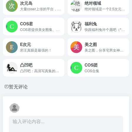
次元岛
绝对领域
大量coser上传的平台，高清正片coser图集
绝对领域是一个2.5次元图片分享平台
COS君
福利兔
COS君提供美女图集、视频，高清在线看，多为摄影作品，vip查看全部
快跟福利兔许个愿吧（*＾-＾*)
E次元
美之图
邪王真眼是最强的！
美之图，分享宅男女神模特身材好的妹子写真多p。
凸凹吧
COS团
凸凹吧：高清写真集的极致视觉殿堂 在数字影像内容日益丰富的今...
COS合集
暂无评论