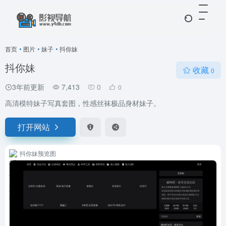
首页
•
图片
•
妹子
•
抖你妹
抖你妹
收藏
0
3年前更新
7,413
0
0
高清模特妹子写真套图，性感丝袜极品身材妹子。
打开网站
抖你妹预览图