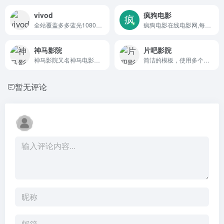
vivod
疯狗电影
全站覆盖多多蓝光1080P资源
疯狗电影在线电影网,每天搜集互联网最新电影和电视剧，可在线电影观看,为用户提供最新的电影、VIP电视剧、高清电影、综艺、动漫、在线观看等服务。
神马影院
片吧影院
神马影院又名神马电影网,携电影天堂,特片网,韩剧网为您提供热门韩国电影 韩剧 美剧在线观看,给您更好的视频观看体验,看热门电影,来神马电影网!
简洁的模板，使用多个资源站线路播放影片。
暂无评论