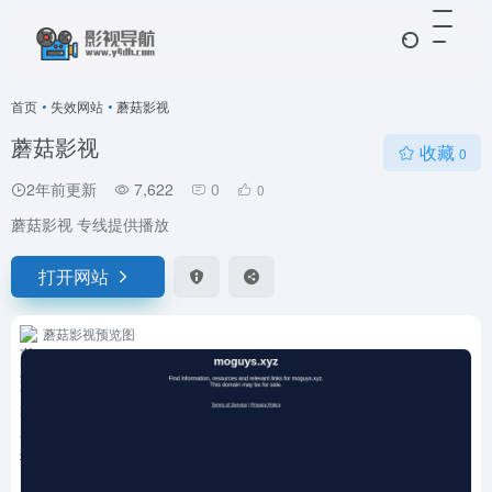
首页
•
失效网站
•
蘑菇影视
蘑菇影视
收藏
0
2年前更新
7,622
0
0
蘑菇影视 专线提供播放
打开网站
蘑菇影视预览图