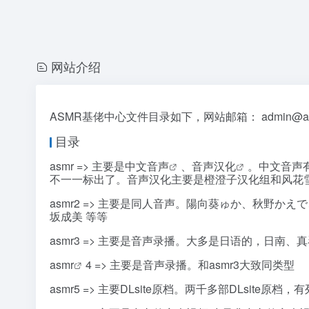
网站介绍
ASMR基佬中心文件目录如下，网站邮箱： admin@asm
目录
asmr => 主要是
中文音声
、
音声汉化
。中文音声
不一一标出了。音声汉化主要是橙澄子汉化组和风花
asmr2 => 主要是同人音声。陽向葵ゅか、秋野か
坂成美 等等
asmr3 => 主要是音声录播。大多是日语的，日南、
asmr
4 => 主要是音声录播。和asmr3大致同类型
asmr5 => 主要DLsite原档。两千多部DLsite原