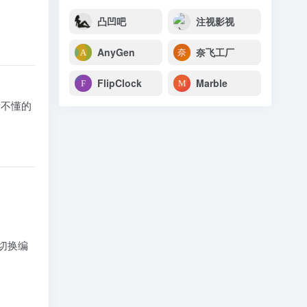
凸凹吧
注视影视
AnyGen
奈飞工厂
FlipClock
Marble
看不懂的
切换编