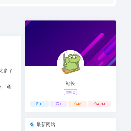
太多了
站长
る、逢
管理员
10
1
48
4.7
M
最新网站