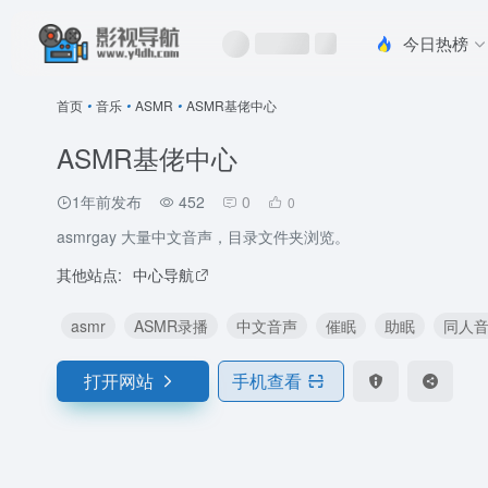
今日热榜
首页
•
音乐
•
ASMR
•
ASMR基佬中心
ASMR基佬中心
1年前发布
452
0
0
asmrgay 大量中文音声，目录文件夹浏览。
其他站点:
中心导航
asmr
ASMR录播
中文音声
催眠
助眠
同人
打开网站
手机查看