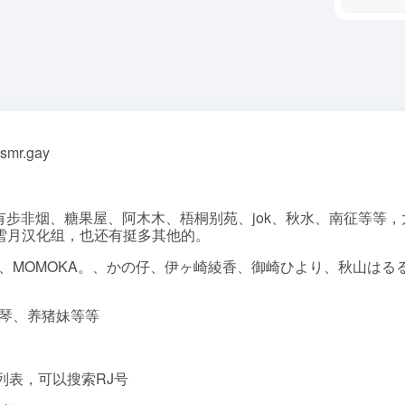
r.gay
有步非烟、糖果屋、阿木木、梧桐别苑、jok、秋水、南征等等，
雪月汉化组，也还有挺多其他的。
えで、MOMOKA。、かの仔、伊ヶ崎綾香、御崎ひより、秋山はる
真琴、养猪妹等等
档，有列表，可以搜索RJ号