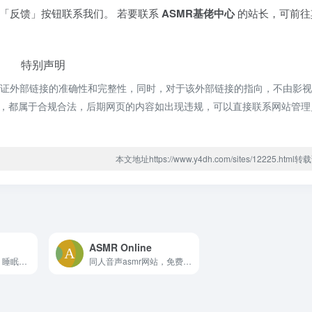
「反馈」按钮联系我们。 若要联系
ASMR基佬中心
的站长，可前往
特别声明
保证外部链接的准确性和完整性，同时，对于该外部链接的指向，不由影
的内容，都属于合规合法，后期网页的内容如出现违规，可以直接联系网站管
本文地址https://www.y4dh.com/sites/12225.htm
ASMR Online
专注、冥想、放松、睡眠，轻松创建专注或放松的音乐氛围!
同人音声asmr网站，免费在线听，媒体库庞大，提供筛选作品，ASMR Online良心的免费在线ASMR网站。