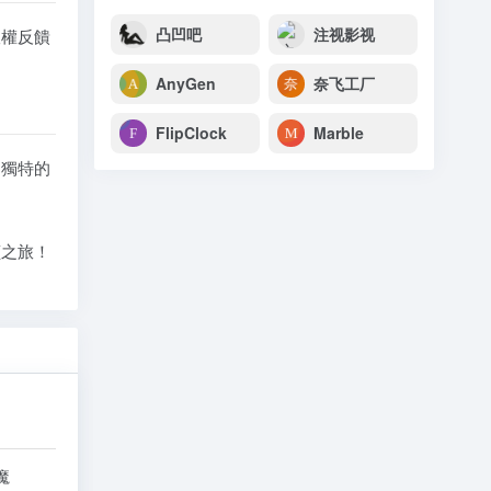
凸凹吧
注视影视
版權反饋
。
AnyGen
奈飞工厂
FlipClock
Marble
。獨特的
讀之旅！
魔