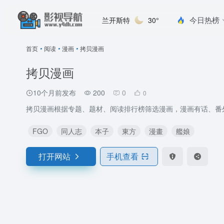
今日热榜
兰开斯特
30°
首页
•
阅读
•
漫画
•
拷贝漫画
拷贝漫画
10个月前发布
200
0
0
拷贝漫画根据专题、题材、阅读排行榜筛选漫画，漫画有话、番
FGO
同人志
本子
東方
漫畫
艦娘
打开网站
手机查看