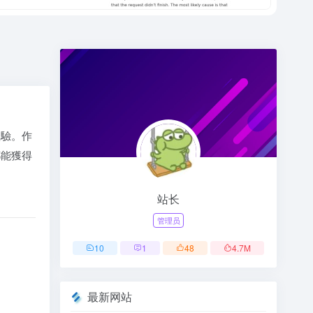
體驗。作
都能獲得
站长
管理员
10
1
48
4.7
M
最新网站