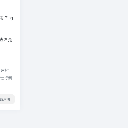
使用
Ping
查看是
实际控
员进行删
l转载请注明