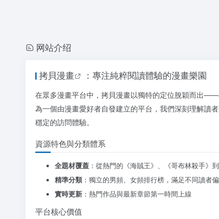
网站介绍
拷貝
漫畫
：專注純粹閱讀體驗的漫畫樂園
在眾多漫畫平台中，拷貝漫畫以獨特的定位脫穎而出——
為一個由漫畫愛好者自發建立的平台，我們深刻理解讀者
穩定的訪問體驗。
資源特色與分類體系
全題材覆蓋
：從熱門的《海賊王》、《哥布林殺手》到
精準分類
：獨立的男頻、女頻排行榜，滿足不同讀者偏
實時更新
：熱門作品與最新章節第一時間上線
平台核心價值