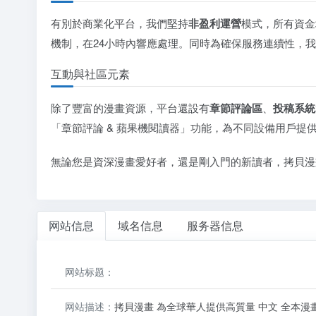
有別於商業化平台，我們堅持
非盈利運營
模式，所有資金
機制，在24小時內響應處理。同時為確保服務連續性，
互動與社區元素
除了豐富的漫畫資源，平台還設有
章節評論區
、
投稿系統
「章節評論 & 蘋果機閱讀器」功能，為不同設備用戶提
無論您是資深漫畫愛好者，還是剛入門的新讀者，拷貝漫
网站信息
域名信息
服务器信息
网站标题：
网站描述：
拷貝漫畫 為全球華人提供高質量 中文 全本