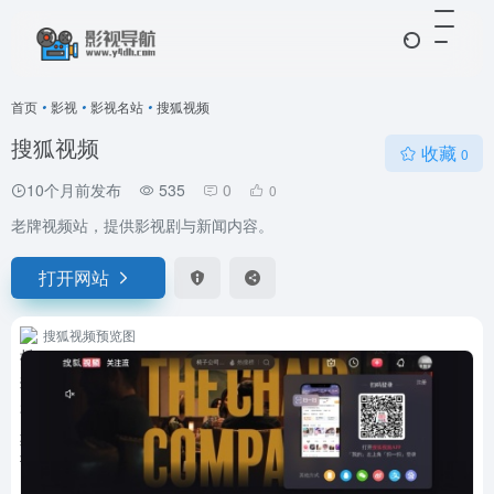
首页
•
影视
•
影视名站
•
搜狐视频
搜狐视频
收藏
0
10个月前发布
535
0
0
老牌视频站，提供影视剧与新闻内容。
打开网站
搜狐视频预览图