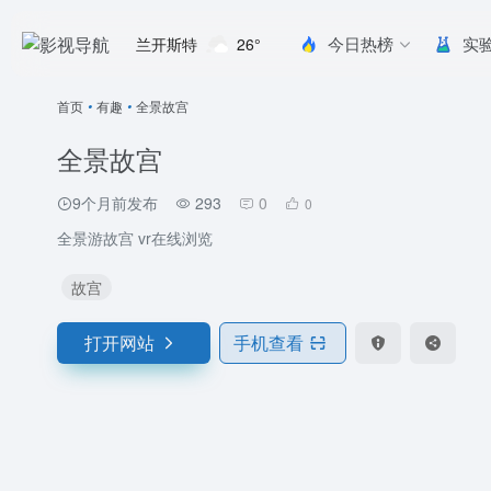
今日热榜
实
兰开斯特
26°
首页
•
有趣
•
全景故宫
全景故宫
9个月前发布
293
0
0
全景游故宫 vr在线浏览
故宫
打开网站
手机查看