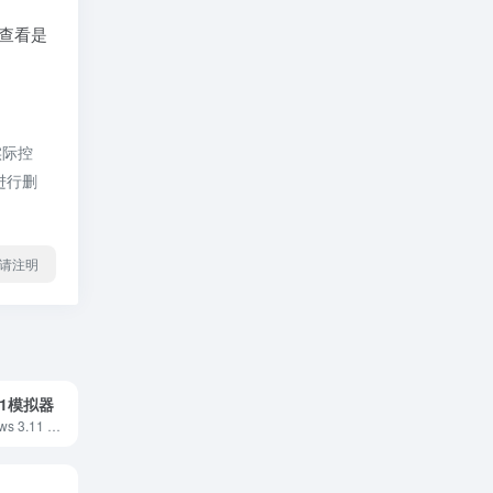
查看是
实际控
进行删
l转载请注明
.11模拟器
这是一台 Windows 3.11 复古电脑，可联网，内置了挺多可游玩的复古小游戏 Windows 3.11 于 1993 年 11 月 8 日发布，距今已有近 32 年之久