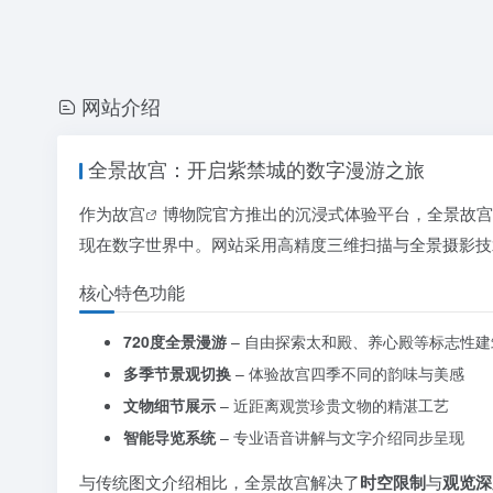
网站介绍
全景故宫：开启紫禁城的数字漫游之旅
作为
故宫
博物院官方推出的沉浸式体验平台，全景故宫
现在数字世界中。网站采用高精度三维扫描与全景摄影技
核心特色功能
720度全景漫游
– 自由探索太和殿、养心殿等标志性建
多季节景观切换
– 体验故宫四季不同的韵味与美感
文物细节展示
– 近距离观赏珍贵文物的精湛工艺
智能导览系统
– 专业语音讲解与文字介绍同步呈现
与传统图文介绍相比，全景故宫解决了
时空限制
与
观览深