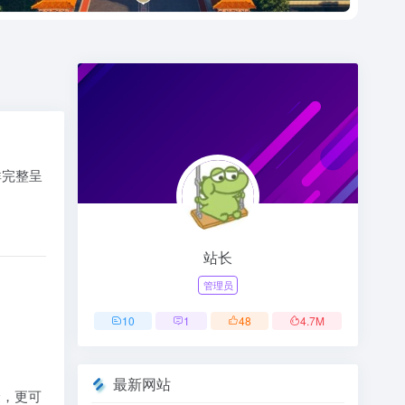
群完整呈
。
站长
管理员
10
1
48
4.7
M
最新网站
验，更可