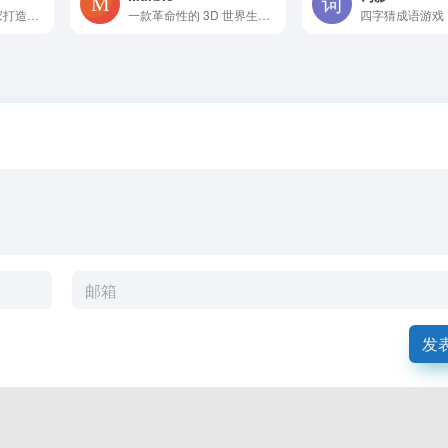
专为三角洲行动玩家打造的综合工具平台
一款革命性的 3D 世界生成工具，一张图片即可生成完整的3D模型
四字猜成语游戏
发