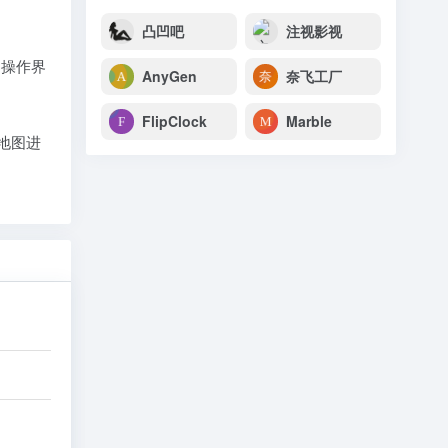
凸凹吧
注视影视
的操作界
AnyGen
奈飞工厂
FlipClock
Marble
地图进