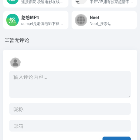
速搜影院 极速电影在线观看 提供最新电影、热门剧集、韩剧美影、好看动漫、爆笑综艺的在线点播 无弹窗、无广告、每天第一时间更新,给您更好的视频观看体验。
不开VIP拥有独家超清不卡资源，热播资源更新快，全网VIP电影免费看，从此免去借会员的尴尬！
悠悠MP4
Neet
uump4是老牌电影下载站，是悠悠鸟、久久MP4、电影天堂官方网站，每日更新2019年最新电影电视剧，720p|1080p|4K 等超高清分辨率电影电视剧迅雷下载、bt种子网盘离线下载等资源。支持手机、ipad访问。
Neet_搜索站
暂无评论