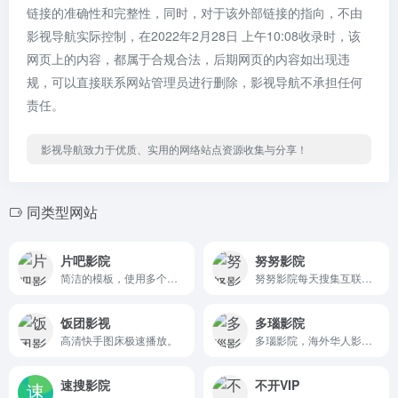
链接的准确性和完整性，同时，对于该外部链接的指向，不由
影视导航实际控制，在2022年2月28日 上午10:08收录时，该
网页上的内容，都属于合规合法，后期网页的内容如出现违
规，可以直接联系网站管理员进行删除，影视导航不承担任何
责任。
影视导航致力于优质、实用的网络站点资源收集与分享！
同类型网站
片吧影院
努努影院
简洁的模板，使用多个资源站线路播放影片。
努努影院每天搜集互联网最新电影和电视剧，为广大用户免费提供无广告在线观看电影和电视剧服务，及时收录最新、最热、最全的电影大片,高清正版免费看。
饭团影视
多瑙影院
高清快手图床极速播放。
多瑙影院，海外华人影院。致力于做一个观影清爽、资源丰富、更新及时的海外华人分享影院。在多瑙影院，您可以在电影、电视剧、综艺、动漫、纪录片频道中尽情畅游。
速搜影院
不开VIP