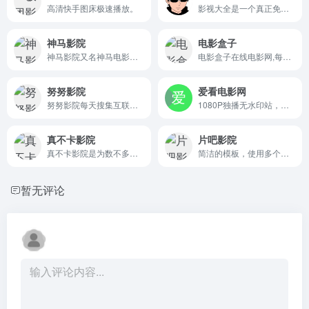
高清快手图床极速播放。
影视大全是一个真正免费在线看电影电视剧的影视网站,提供高清热播影视在线观看,影视大全致力于给广大的互联网用户带来最丰富精彩影视内容,影视大全电视剧每日实时更新,提供最优质便捷的服务,看最新热播影视就上影视大全免费追剧。
神马影院
电影盒子
神马影院又名神马电影网,携电影天堂,特片网,韩剧网为您提供热门韩国电影 韩剧 美剧在线观看,给您更好的视频观看体验,看热门电影,来神马电影网!
电影盒子在线电影网,每天搜集互联网最新电影和电视剧，可在线电影观看,为用户提供最新的电影、VIP电视剧、高清电影、综艺、动漫、在线观看等服务。
努努影院
爱看电影网
努努影院每天搜集互联网最新电影和电视剧，为广大用户免费提供无广告在线观看电影和电视剧服务，及时收录最新、最热、最全的电影大片,高清正版免费看。
1080P独播无水印站，爱看影院首发。
真不卡影院
片吧影院
真不卡影院是为数不多的超清无水印广告视频站真不卡影院_我不卡影院 - 真正不卡的超清电影网站
简洁的模板，使用多个资源站线路播放影片。
暂无评论