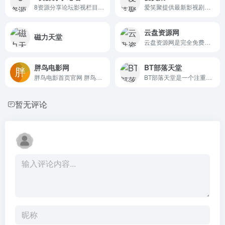
8资源分享论坛影视栏目每日分享
爱笑聚提供最新影视剧的百度网盘、迅雷、迅雷云盘、阿里云盘、115网盘、磁力、BT种子以及在线观看，是影视资源聚合分享平台。
云盘资源网
磁力天堂
云盘资源网是完全免费的云盘资源分享平台！我们为所有百度网盘、阿里云盘、360云盘、微云、坚果云等所有云盘用户提供服务！您可以自由分享和获取各类云盘网盘资源！
胖鸟电影网
BT部落天堂
胖鸟电影首页官网 胖鸟电影,...
BT部落天堂是一个注重体验与质量的影视资源下载网站，每天更新720p、1080p，蓝光高清等电影种子资源
暂无评论