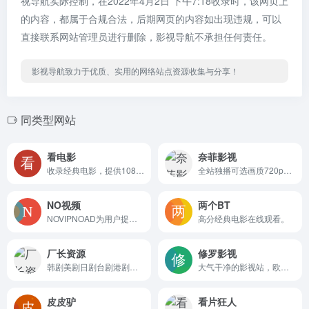
视导航实际控制，在2022年4月2日 下午7:18收录时，该网页上
的内容，都属于合规合法，后期网页的内容如出现违规，可以
直接联系网站管理员进行删除，影视导航不承担任何责任。
影视导航致力于优质、实用的网络站点资源收集与分享！
同类型网站
看电影
奈菲影视
收录经典电影，提供1080P在线播放。
全站独播可选画质720p、1080p
NO视频
两个BT
NOVIPNOAD为用户提供及时的海外热门剧集在线观看，友好无广告，致力于最轻松的追剧体验。
高分经典电影在线观看。
厂长资源
修罗影视
韩剧美剧日剧台剧港剧国剧基本上是附带的,还是主要更电影资源
大气干净的影视站，欧美、日韩、国产剧、港剧样样都有，影片介绍齐全，播放列表多种，提供磁力下载地址
皮皮驴
看片狂人