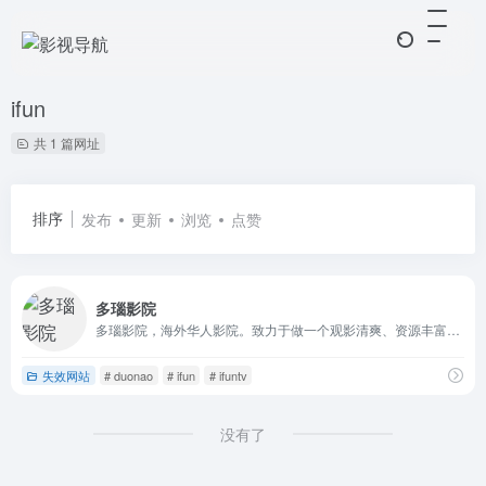
ifun
共 1 篇网址
排序
发布
更新
浏览
点赞
多瑙影院
多瑙影院，海外华人影院。致力于做一个观影清爽、资源丰富、更新及时的海外华人分享影院。在多瑙影院，您可以在电影、电视剧、综艺、动漫、纪录片频道中尽情畅游。
失效网站
# duonao
# ifun
# ifuntv
没有了