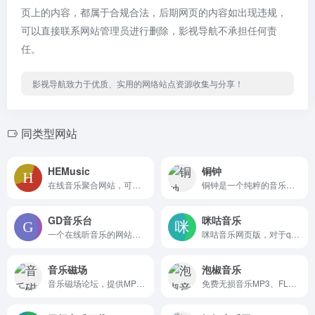
页上的内容，都属于合规合法，后期网页的内容如出现违规，
可以直接联系网站管理员进行删除，影视导航不承担任何责
任。
影视导航致力于优质、实用的网络站点资源收集与分享！
同类型网站
HEMusic
铜钟
在线音乐聚合网站，可分享歌单，可下载
铜钟是一个纯粹的音乐网站, 没有干扰, 可以让你方便地听歌, 专注于学习和工作.
GD音乐台
咪咕音乐
一个在线听音乐的网站，支持搜索，下载，多个音乐源（国内外都有网易、油管、苹果..）比较独特
咪咕音乐网页版，对于qq音乐和网易，咪咕有很多免费在线听的歌曲。
音乐磁场
泡椒音乐
音乐磁场论坛，提供MP3播放、网盘下载
免费无损音乐MP3、FLAC、WAV在线播放下载网站