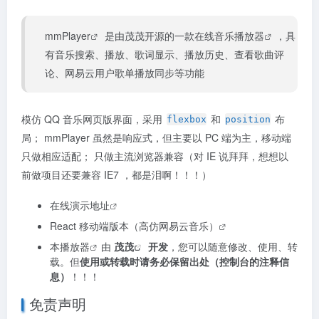
mmPlayer
是由茂茂开源的一款
在线音乐播放器
，具
有音乐搜索、播放、歌词显示、播放历史、查看歌曲评
论、网易云用户歌单播放同步等功能
模仿 QQ 音乐网页版界面，采用
和
布
flexbox
position
局； mmPlayer 虽然是响应式，但主要以 PC 端为主，移动端
只做相应适配； 只做主流浏览器兼容（对 IE 说拜拜，想想以
前做项目还要兼容 IE7 ，都是泪啊！！！）
在线演示地址
React 移动端版本（高仿网易云音乐）
本
播放器
由
茂茂
开发
，您可以随意修改、使用、转
载。但
使用或转载时请务必保留出处（控制台的注释信
息）
！！！
免责声明