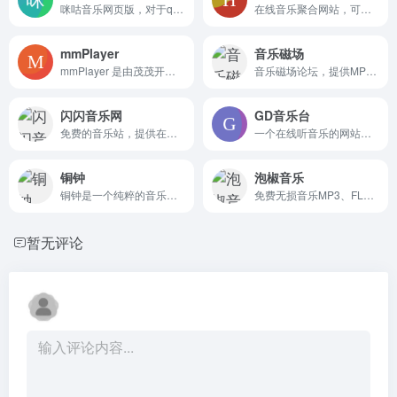
咪咕音乐网页版，对于qq音乐和网易，咪咕有很多免费在线听的歌曲。
在线音乐聚合网站，可分享歌单，可下载
mmPlayer
音乐磁场
mmPlayer 是由茂茂开源的一款在线音乐播放器，具有音乐搜索、播放、歌词显示、播放历史、查看歌曲评论、网易云用户歌单播放同步等功能
音乐磁场论坛，提供MP3播放、网盘下载
闪闪音乐网
GD音乐台
免费的音乐站，提供在线播放、下载音频mp3、mp4视频文件(可选音质)，板块有：推荐歌手、推荐音乐、推荐歌单、网友正在听。
一个在线听音乐的网站，支持搜索，下载，多个音乐源（国内外都有网易、油管、苹果..）比较独特
铜钟
泡椒音乐
铜钟是一个纯粹的音乐网站, 没有干扰, 可以让你方便地听歌, 专注于学习和工作.
免费无损音乐MP3、FLAC、WAV在线播放下载网站
暂无评论