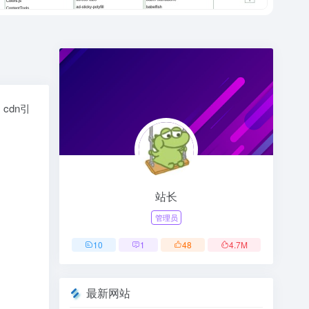
cdn引
站长
管理员
10
1
48
4.7
M
最新网站