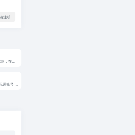
l转载请注明
36/16位密钥生成器，在线密钥生成工具，可选位数
免费的在线ps，无需账号 非常良心