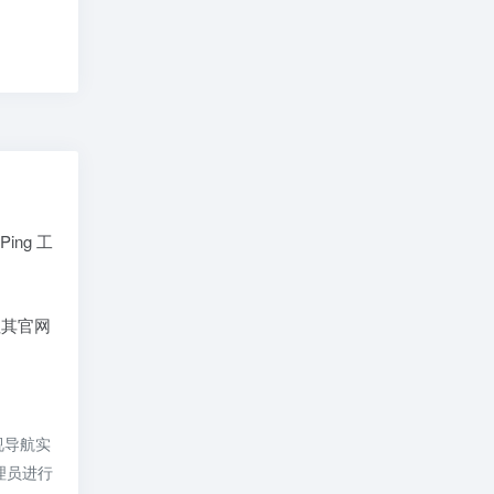
Ping 工
其官网
视导航实
理员进行