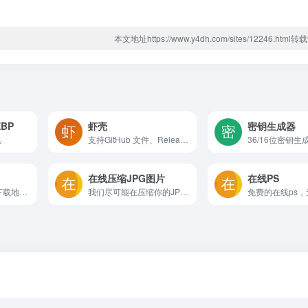
本文地址https://www.y4dh.com/sites/12246.htm
BP
虾壳
密钥生成器
具
支持GitHub 文件、Releases、Archive、Gist、raw.githubusercontent.com文件加速下载，不支持整个项目文件夹的下载
在线压缩JPG图片
在线PS
首页地址栏输入git下载地址即可代理加速下载
我们尽可能在压缩你的JPG文件时确保图像质量。