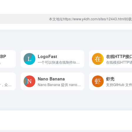
本文地址https://www.y4dh.com/sites/12443.htm
BP
LogoFast
在线HTTP接
具
一个可以快速在线制作logo、网站图标的网站，体验了一下生成文字logo 比较实用
Nano Banana
虾壳
小红书文件海报设计，众多免费模板下载，聚合AI文案、创作等工具。
Nano Banana 提供 nanobanana、gpt4o、ChatGPT、豆包、即梦 提示词案例，快速复制提示词，探索灵感，提升创作效率。