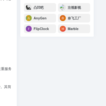
凸凹吧
注视影视
AnyGen
奈飞工厂
FlipClock
Marble
注重服务
费。其简