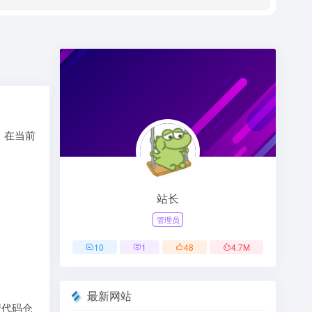
。在当前
。
站长
管理员
10
1
48
4.7
M
最新网站
型代码仓