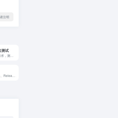
l转载请注明
口测试
在线模拟HTTP请求，测试接口
支持GitHub 文件、Releases、Archive、Gist、raw.githubusercontent.com文件加速下载，不支持整个项目文件夹的下载