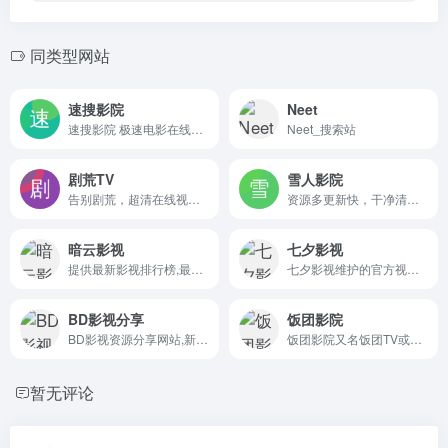
同类型网站
速搜影院
Neet
速搜影院 极速电影在线观看 提供最新电影、热门剧集、韩剧美影、好看动漫、爆笑综艺的在线点播 无弹窗、无广告、每天第一时间更新,给您更好的视频观看体验。
Neet_搜索站
剧荒TV
雪人影院
告别剧荒，超清在线视频站，高清海外剧
资源多更新快，干净清爽无广告，电影站的一股清流。
暗云影视
七夕影视
提供最新影视排行榜,最新电影电视剧在线观看,提供最新韩剧、美剧、日剧、泰剧在线观看,最新综艺节目、最新动漫剧集超高清在线观看!
七夕影视维护的官方视频解析接口，同步官方VIP视频免费在线看。
BD影视分享
饭团影院
BD影视资源分享网站,新域名,本站主要提供丰富的影视资源下载,并且可以在线云播预览,上映之后三个月内发布枪版,三个月之后发布蓝光高清下载,本站没有APP，请勿相信
饭团影院又名饭团TV或饭团电影网,提供免费观看最新电影热播电视剧,综艺,动漫,高清无广告蓝光1080P画质在线播放,流畅秒播不卡顿!
暂无评论