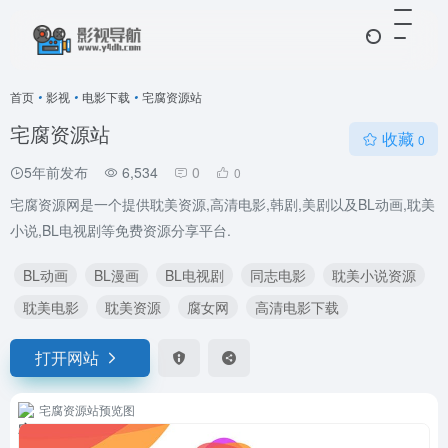
首页
•
影视
•
电影下载
•
宅腐资源站
宅腐资源站
收藏
0
5年前发布
6,534
0
0
宅腐资源网是一个提供耽美资源,高清电影,韩剧,美剧以及BL动画,耽美
小说,BL电视剧等免费资源分享平台.
BL动画
BL漫画
BL电视剧
同志电影
耽美小说资源
耽美电影
耽美资源
腐女网
高清电影下载
打开网站
宅腐资源站预览图