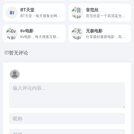
BT天堂
音范丝
BT天堂－每天搜集全网最新高清影视资源BT种子磁力迅雷下载！
音范丝是一个高清蓝光电影资源的精选网站，分享顶级蓝光原盘下载资源，人工精选高分影片,部部精品！
6v电影
无极电影
6v电影，每天搜集互联网最新电影和电视剧，为使用迅雷软件的用户提供最新的电影、电视剧、高清电影、免费下载等服务。
分享最好最新电影，高清电影、综艺、动漫、电视剧等下载！
暂无评论